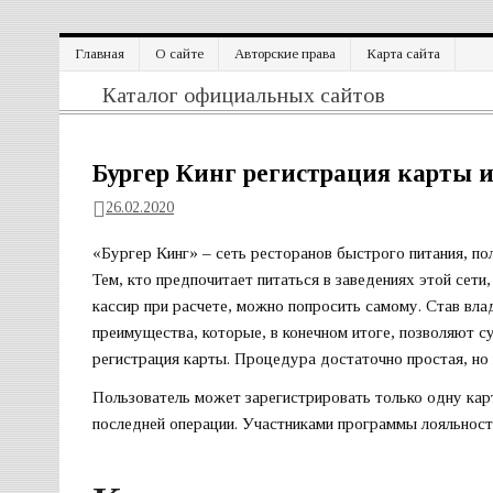
Перейти
Главная
О сайте
Авторские права
Карта сайта
к
содержимому
Официальный сайт
Каталог официальных сайтов
Бургер Кинг регистрация карты и
26.02.2020
«Бургер Кинг» – сеть ресторанов быстрого питания, по
Тем, кто предпочитает питаться в заведениях этой сет
кассир при расчете, можно попросить самому. Став вла
преимущества, которые, в конечном итоге, позволяют с
регистрация карты. Процедура достаточно простая, но 
Пользователь может зарегистрировать только одну кар
последней операции. Участниками программы лояльност