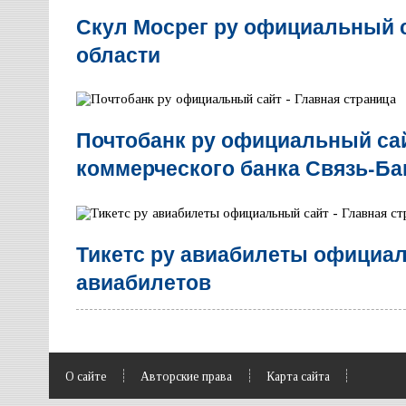
Скул Мосрег ру официальный 
области
Почтобанк ру официальный са
коммерческого банка Связь-Ба
Тикетс ру авиабилеты официал
авиабилетов
О сайте
Авторские права
Карта сайта