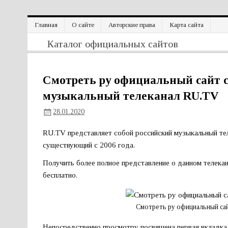
Перейти
Главная
О сайте
Авторские права
Карта сайта
к
содержимому
Официальный сайт
Каталог официальных сайтов
Смотреть ру официальный сайт с
музыкальный телеканал RU.TV
28.01.2020
RU.TV представляет собой российский музыкальный тел
существующий с 2006 года.
Получить более полное представление о данном телека
бесплатно.
Смотреть ру официальный сай
Непосредственно просмотру посвящена первая вкладка 