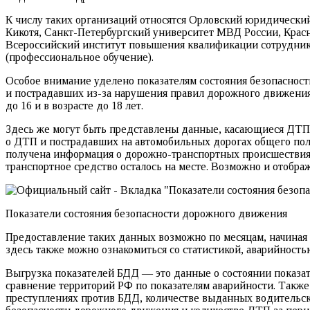
К числу таких организаций относятся Орловский юридический
Кикотя, Санкт-Петербургский университет МВД России, Крас
Всероссийский институт повышения квалификации сотрудни
(профессиональное обучение).
Особое внимание уделено показателям состояния безопаснос
и пострадавших из-за нарушения правил дорожного движени
до 16 и в возрасте до 18 лет.
Здесь же могут быть представлены данные, касающиеся ДТП 
о ДТП и пострадавших на автомобильных дорогах общего пол
получена информация о дорожно-транспортных происшествиях 
транспортное средство осталось на месте. Возможно и отобр
Показатели состояния безопасности дорожного движения
Предоставление таких данных возможно по месяцам, начиная 
здесь также можно ознакомиться со статистикой, аварийност
Выгрузка показателей БДД — это данные о состоянии показат
сравнение территорий РФ по показателям аварийности. Такж
преступлениях против БДД, количестве выданных водительск