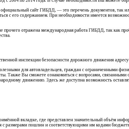
 с 2004 по 2014 года. В случае необходимости Вы можете обра
 официальный сайт ГИБДД, — это перечень документов, так и
ься с его содержанием. При необходимости имеется возможност
е прочего отражена международная работа ГИБДД, так как проб
ства.
твенной инспекции безопасности дорожного движения адресуе
 полезными для автовладельцев, граждан с ограниченными физ
ы. Также Вы сможете ознакомиться с вопросами, связанными с
ародному движению. Здесь же доступна возможность оставля
ноимённой вкладке, где представлен значительный объём инфор
ся с размерами пошлин и соответствующими им кодами бюджет