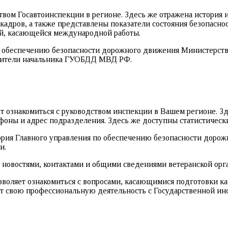
вом Госавтоинспекции в регионе. Здесь же отражена история 
кадров, а также представлены показатели состояния безопасн
ей, касающейся международной работы.
о обеспечению безопасности дорожного движения Министерств
стители начальника ГУОБДД МВД РФ.
т ознакомиться с руководством инспекции в Вашем регионе. Зд
оны и адрес подразделения. Здесь же доступны статистически
тория Главного управления по обеспечению безопасности доро
и.
 с новостями, контактами и общими сведениями ветеранской о
оляет ознакомиться с вопросами, касающимися подготовки кад
т свою профессиональную деятельность с Государственной ин