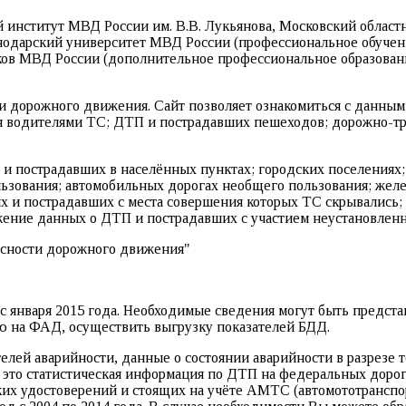
 институт МВД России им. В.В. Лукьянова, Московский област
нодарский университет МВД России (профессиональное обучен
ков МВД России (дополнительное профессиональное образова
ти дорожного движения. Сайт позволяет ознакомиться с данн
я водителями ТС; ДТП и пострадавших пешеходов; дорожно-тр
и пострадавших в населённых пунктах; городских поселениях;
ьзования; автомобильных дорогах необщего пользования; жел
и пострадавших с места совершения которых ТС скрывались; с
ажение данных о ДТП и пострадавших с участием неустановлен
с января 2015 года. Необходимые сведения могут быть предста
ью на ФАД, осуществить выгрузку показателей БДД.
елей аварийности, данные о состоянии аварийности в разрезе
е это статистическая информация по ДТП на федеральных доро
их удостоверений и стоящих на учёте АМТС (автомототранспор