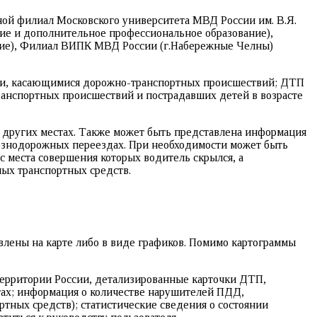
ной филиал Московского университета МВД России им. В.Я.
ие и дополнительное профессиональное образование),
ние), Филиал ВИПК МВД России (г.Набережные Челны)
ыми, касающимися дорожно-транспортных происшествий; ДТП
анспортных происшествий и пострадавших детей в возрасте
 других местах. Также может быть представлена информация
езнодорожных переездах. При необходимости может быть
 места совершения которых водитель скрылся, а
ных транспортных средств.
влены на карте либо в виде графиков. Помимо картограммы
 территории России, детализированные карточки ДТП,
гах; информация о количестве нарушителей ПДД,
тных средств); статистические сведения о состоянии