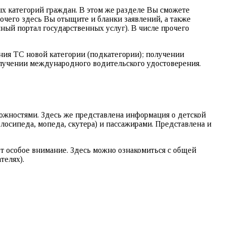
х категорий граждан. В этом же разделе Вы сможете
чего здесь Вы отыщите и бланки заявлений, а также
ный портал государственных услуг). В числе прочего
ния ТС новой категории (подкатегории); получении
олучении международного водительского удостоверения.
жностями. Здесь же представлена информация о детской
осипеда, мопеда, скутера) и пассажирами. Представлена и
т особое внимание. Здесь можно ознакомиться с общей
телях).