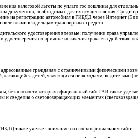
вления налоговой льготы по уплате гос пошлины для отдельны
том документов, необходимых для их осуществления. Среди про
ление на регистрацию автомобиля в ГИБДД через Интернет (Еди
я полезными владельцам транспортных средств.
дительского удостоверения впервые; получении права управле
го удостоверения по причине истичения срока его действия; п
 адресованные гражданам с ограниченными физическими возмо
й, касающейся детей, являющихся пешеходами, водителями (вел
ды, безопасности которых официальный сайт ГАИ также уделяе
ны и сведения о световозвращающих элементах (световозвраща
 ГИБДД также уделяет внимание на своём официальном сайте.