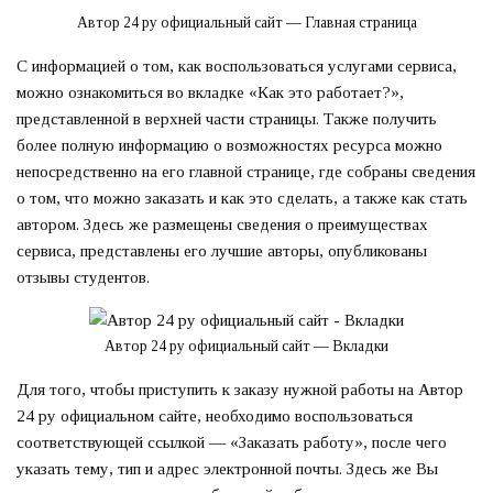
Автор 24 ру официальный сайт — Главная страница
С информацией о том, как воспользоваться услугами сервиса,
можно ознакомиться во вкладке «Как это работает?»,
представленной в верхней части страницы. Также получить
более полную информацию о возможностях ресурса можно
непосредственно на его главной странице, где собраны сведения
о том, что можно заказать и как это сделать, а также как стать
автором. Здесь же размещены сведения о преимуществах
сервиса, представлены его лучшие авторы, опубликованы
отзывы студентов.
Автор 24 ру официальный сайт — Вкладки
Для того, чтобы приступить к заказу нужной работы на Автор
24 ру официальном сайте, необходимо воспользоваться
соответствующей ссылкой — «Заказать работу», после чего
указать тему, тип и адрес электронной почты. Здесь же Вы