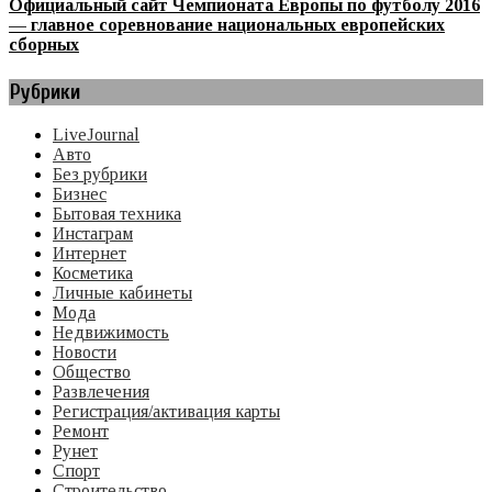
Официальный сайт Чемпионата Европы по футболу 2016
— главное соревнование национальных европейских
сборных
Рубрики
LiveJournal
Авто
Без рубрики
Бизнес
Бытовая техника
Инстаграм
Интернет
Косметика
Личные кабинеты
Мода
Недвижимость
Новости
Общество
Развлечения
Регистрация/активация карты
Ремонт
Рунет
Спорт
Строительство