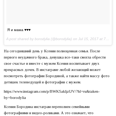
Я и мама ♥️♥️♥️
A post shared by borodylia (@borodylia) on
Jul 15, 2017 at 7:22am PDT
На сегодняшний день у Ксении полноценная семья. После
первого неудачного брака, девушка все-таки смогла обрести
свое счастье и вместе с мужем Ксения воспитывает двух
прекрасных дочек. В инстаграме любой желающий может
посмотреть фотографии Бородиной, а также найти массу фото
детишек телеведущей и фотографии с мужем.
https://www.instagram.com/p/BWK5akljzUV/?hl=ru&taken-
by=borodylia
Ксения Бородина инстаграм переполнен семейными
фотографиями и видео-роликами. А это означает, что