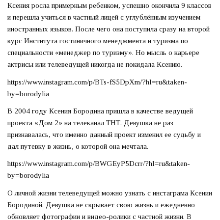
Ксения росла примерным ребенком, успешно окончила 9 классов
и перешла учиться в частный лицей с углублённым изучением
иностранных языков. После чего она поступила сразу на второй
курс Института гостиничного менеджмента и туризма по
специальности «менеджер по туризму». Но мысль о карьере
актрисы или телеведущей никогда не покидала Ксению.
https://www.instagram.com/p/BTs-fS5DpXm/?hl=ru&taken-
by=borodylia
В 2004 году Ксения Бородина пришла в качестве ведущей
проекта «Дом 2» на телеканал ТНТ. Девушка не раз
признавалась, что именно данный проект изменил ее судьбу и
дал путевку в жизнь, о которой она мечтала.
https://www.instagram.com/p/BWGEyP5Dcrr/?hl=ru&taken-
by=borodylia
О личной жизни телеведущей можно узнать с инстаграма Ксении
Бородиной. Девушка не скрывает свою жизнь и ежедневно
обновляет фотографии и видео-ролики с частной жизни. В