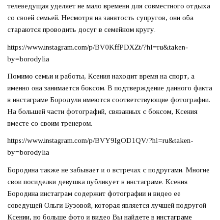
телеведущая уделяет не мало времени для совместного отдыха
со своей семьей. Несмотря на занятость супругов, они оба
стараются проводить досуг в семейном кругу.
https://www.instagram.com/p/BV0KffPDXZt/?hl=ru&taken-
by=borodylia
Помимо семьи и работы, Ксения находит время на спорт, а
именно она занимается боксом. В подтверждение данного факта
в инстаграме Бородули имеются соответствующие фотографии.
На большей части фотографий, связанных с боксом, Ксения
вместе со своим тренером.
https://www.instagram.com/p/BVY9IgOD1QV/?hl=ru&taken-
by=borodylia
Бородина также не забывает и о встречах с подругами. Многие
свои посиделки девушка публикует в инстаграме. Ксения
Бородина инстаграм содержит фотографии и видео ее
соведущей Ольги Бузовой, которая является лучшей подругой
Ксении, но больше фото и видео Вы найдете в
инстаграме