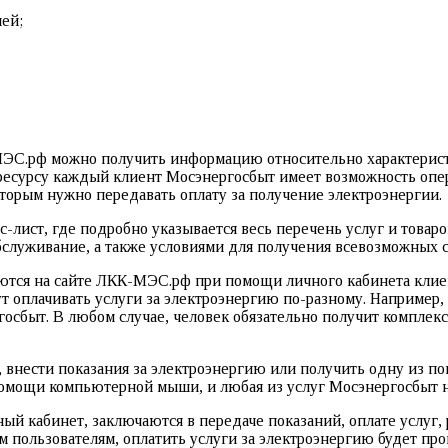
ей;
МЭС.рф можно получить информацию относительно характеристи
т-ресурсу каждый клиент Мосэнергосбыт имеет возможность оп
оторым нужно передавать оплату за получение электроэнергии.
-лист, где подробно указывается весь перечень услуг и товар
бслуживание, а также условиями для получения всевозможных 
тся на сайте ЛКК-МЭС.рф при помощи личного кабинета клиент
т оплачивать услуги за электроэнергию по-разному. Например,
осбыт. В любом случае, человек обязательно получит компле
 внести показания за электроэнергию или получить одну из по
помощи компьютерной мыши, и любая из услуг Мосэнергосбыт н
й кабинет, заключаются в передаче показаний, оплате услуг,
м пользователям, оплатить услуги за электроэнергию будет пр