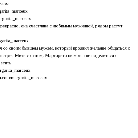
елом.
garita_marceux
rgarita_marceux
прекрасно, она счастлива с любимым мужчиной, рядом растут
garita_marceux
я со своим бывшем мужем, который проявил желание общаться с
встреч Мити с отцом, Маргарита ни могла не поделиться с
етить.
rgarita_marceux
am.com/margarita_marceux