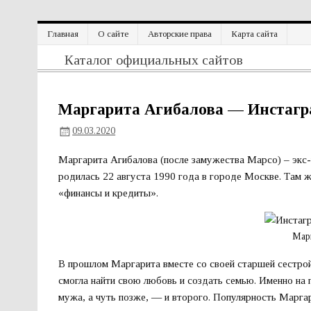
Перейти
Главная
О сайте
Авторские права
Карта сайта
к
содержимому
Официальный сайт
Каталог официальных сайтов
Маргарита Агибалова — Инстаг
09.03.2020
Маргарита Агибалова (после замужества Марсо) – экс
родилась 22 августа 1990 года в городе Москве. Там 
«финансы и кредиты».
Мар
В прошлом Маргарита вместе со своей старшей сестрой
смогла найти свою любовь и создать семью. Именно на
мужа, а чуть позже, — и второго. Популярность Маргар