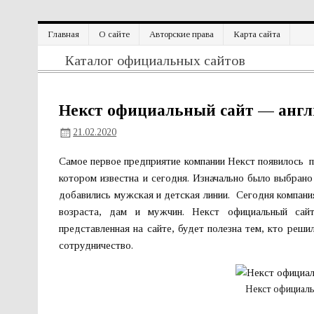
Перейти
Главная
О сайте
Авторские права
Карта сайта
к
содержимому
Официальный сайт
Каталог официальных сайтов
Некст официальный сайт — англ
21.02.2020
Самое первое предприятие компании Некст появилось по
котором известна и сегодня. Изначально было выбрано
добавились мужская и детская линии. Сегодня компан
возраста, дам и мужчин. Некст официальный сайт
представленная на сайте, будет полезна тем, кто реш
сотрудничество.
Некст официаль