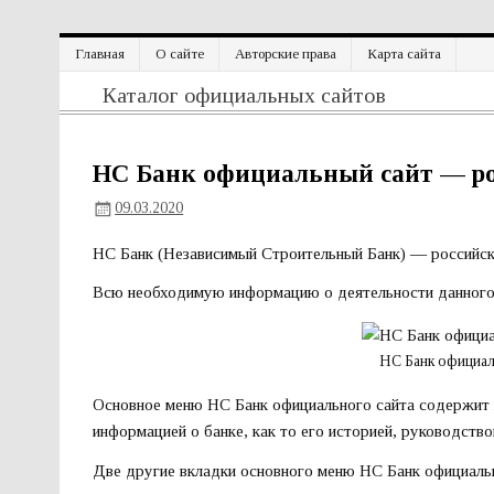
Перейти
Главная
О сайте
Авторские права
Карта сайта
к
содержимому
Официальный сайт
Каталог официальных сайтов
НС Банк официальный сайт — ро
09.03.2020
НС Банк (Независимый Строительный Банк) — российски
Всю необходимую информацию о деятельности данного
НС Банк официал
Основное меню НС Банк официального сайта содержит в
информацией о банке, как то его историей, руководств
Две другие вкладки основного меню НС Банк официаль