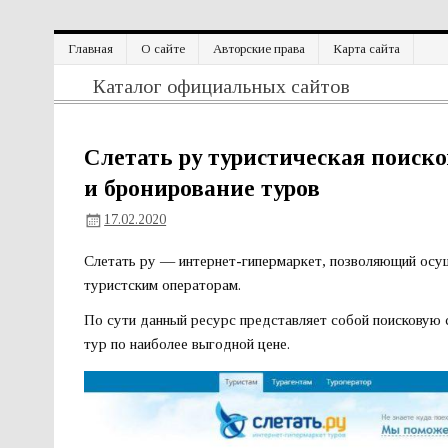
Перейти
Главная
О сайте
Авторские права
Карта сайта
к
содержимому
Официальный сайт
Каталог официальных сайтов
Слетать ру туристическая поиск
и бронирование туров
17.02.2020
Слетать ру — интернет-гипермаркет, позволяющий осущ
туристским операторам.
По сути данный ресурс представляет собой поисковую
тур по наиболее выгодной цене.