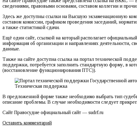
На сайте Правосудие также представлена ссылка на ВККС —
сведениями, правовыми основами, составом коллегии и проч
Здесь же доступны ссылки на Высшую экзаменационную комис
составом комиссии, графиком проведения заседаний, нормат
а также статистикой сдачи.
Ещё один сайт, ссылкой на который располагает официальный
информация об организации и направлениях деятельности, св
данные.
Также на сайте доступна ссылка на портал технической подд
поддержки, потребуется заполнить стандартную форму, в ко
(восстановление функционирования ПТС)).
Техническая поддержка
В предложенной форме также необходимо выбрать тип судебног
описание проблемы. В случае необходимости следует прикрепи
Сайт Правосудие официальный сайт — sudrf.ru
Оставить комментарий