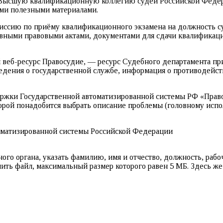
 Высшую квалификационную коллегию судей Российской Федер
ими полезными материалами.
сию по приёму квалификационного экзамена на должность суд
ивными правовыми актами, документами для сдачи квалификаци
 веб-ресурс Правосудие, — ресурс Судебного департамента пр
едения о государственной службе, информация о противодейст
ержки Государственной автоматизированной системы РФ «Право
торой понадобится выбрать описание проблемы (головному исп
о органа, указать фамилию, имя и отчество, должность, рабоч
ть файл, максимальный размер которого равен 5 МБ. Здесь же 