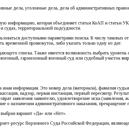
ивные дела, уголовные дела, дела об административных прав
ую информацию, которая объединяет статьи КоАП и статьи УК,
и судах, территориальной подсудности.
зоваться доступными параметрами поиска. К числу таковых отн
ать временной промежуток, либо указать только одну из дат.
ающего списка. Также имеется возможность выбрать уровень с
военный, гарнизонный военный суд или судебный участок миро
 иная информация. Это номер дела (материала), фамилия судьи, 
, кассация, надзор, первая инстанция, первый пересмотр. Резу
зврат заявления заявителю, удовлетворение иска (заявления, ж
ение о назначении административного наказания, прекращение 
 выбран вариант «Да» или «Нет».
ернет-ресурс Верховного Суда Российской Федерации, являющ