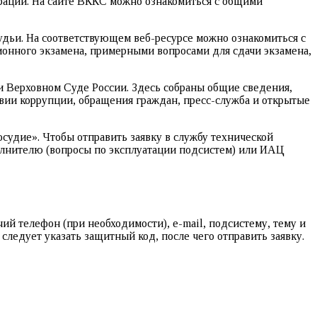
ации. На сайте ВККС можно ознакомиться с общими
ьи. На соответствующем веб-ресурсе можно ознакомиться с
онного экзамена, примерными вопросами для сдачи экзамена,
и Верховном Суде России. Здесь собраны общие сведения,
вии коррупции, обращения граждан, пресс-служба и открытые
судие». Чтобы отправить заявку в службу технической
олнителю (вопросы по эксплуатации подсистем) или ИАЦ
ий телефон (при необходимости), e-mail, подсистему, тему и
следует указать защитный код, после чего отправить заявку.