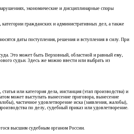
онарушениях, экономические и дисциплинарные споры
 категории гражданских и административных дел, а также
осятся даты поступления, решения и вступления в силу. При
уда. Это может быть Верховный, областной и равный ему,
вого судьи. Здесь же можно ввести или выбрать из
статья или категория дела, инстанция (этап производства) и
льтатом может выступать вынесение приговора, вынесение
алобы), частичное удовлетворение иска (заявления, жалобы),
производства по делу, судебный приказ или удовлетворение.
егося высшим судебным органом России.